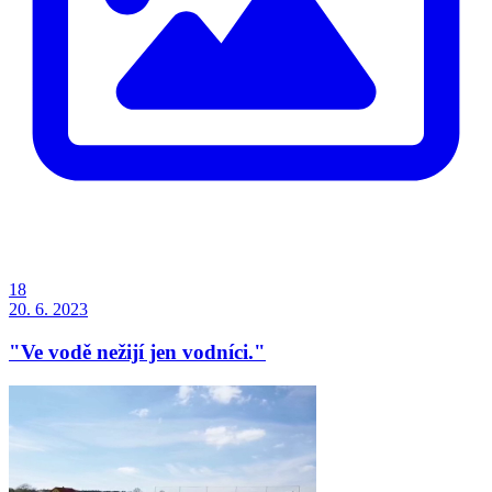
18
20. 6. 2023
"Ve vodě nežijí jen vodníci."