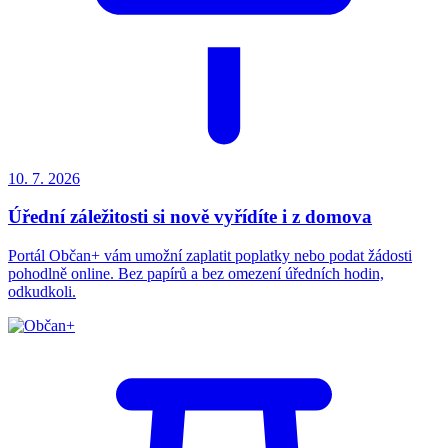
10. 7.
2026
Úřední záležitosti si nově vyřídíte i z domova
Portál Občan+ vám umožní zaplatit poplatky nebo podat žádosti
pohodlně online. Bez papírů a bez omezení úředních hodin,
odkudkoli.