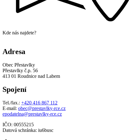
Kde nás najdete?
Adresa
Obec Přestavlky
Přestavlky č.p. 56
413 01 Roudnice nad Labem
Spojení
Tel./fax.:
+420 416 867 112
E-mail:
obec@prestavlky-rce.cz
epodatelna@prestavlky-rce.cz
IČO: 00555215
Datová schránka: iu6busc