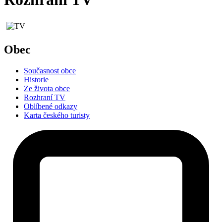
Obec
Současnost obce
Historie
Ze života obce
Rozhraní TV
Oblíbené odkazy
Karta českého turisty